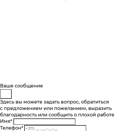
Будьте в курсе
Заказ обратного звонка
Ваше сообщение
Описание
Характеристики
Отзывы
Подпишитесь на последние обновления
Представьтесь
Здесь вы можете задать вопрос, обратиться
Основные характеристики
и узнавайте о новинках и специальных
с предложением или пожеланием, выразить
Телефон
*
предложениях первыми
благодарность или сообщить о плохой работе
Комментарий
Максимальная загрузка белья, кг
Имя
*
7
Подписаться
Телефон
*