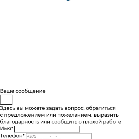
Будьте в курсе
Заказ обратного звонка
Ваше сообщение
Описание
Характеристики
Отзывы
Подпишитесь на последние обновления
Представьтесь
Здесь вы можете задать вопрос, обратиться
Основные характеристики
и узнавайте о новинках и специальных
с предложением или пожеланием, выразить
Телефон
*
предложениях первыми
Количество чаш шт.
благодарность или сообщить о плохой работе
Комментарий
1
Имя
*
Подписаться
Материал
Телефон
*