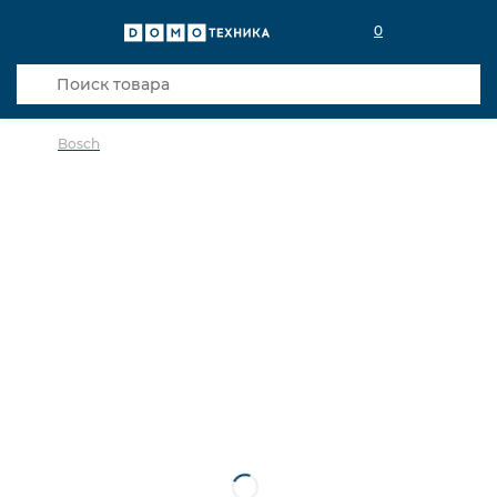
0
Bosch
в избранное
сравнить
Код товара: 0142756
Видео
Кредит 0,001% 3 мес