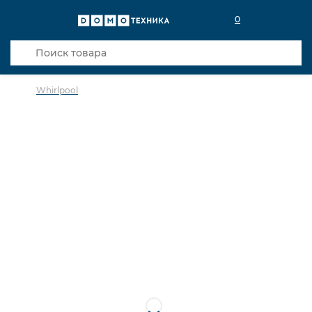
0
Whirlpool
в избранное
сравнить
Код товара: 0143061
Кредит 0,001% 6 мес