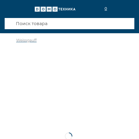
0
Weissgauff
в избранное
сравнить
Код товара: 0142076