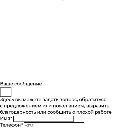
Будьте в курсе
Заказ обратного звонка
Ваше сообщение
Описание
Характеристики
Отзывы
Подпишитесь на последние обновления
Представьтесь
Здесь вы можете задать вопрос, обратиться
Основные характеристики
и узнавайте о новинках и специальных
с предложением или пожеланием, выразить
Телефон
*
предложениях первыми
Тип варочной поверхности
благодарность или сообщить о плохой работе
Комментарий
газовая
Имя
*
Подписаться
Телефон
*
Материал поверхности