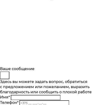
Будьте в курсе
Заказ обратного звонка
Ваше сообщение
Описание
Характеристики
Отзывы
Подпишитесь на последние обновления
Представьтесь
Здесь вы можете задать вопрос, обратиться
Основные характеристики
и узнавайте о новинках и специальных
с предложением или пожеланием, выразить
Телефон
*
предложениях первыми
Макс. количество бутылок об. 0,75 л.
благодарность или сообщить о плохой работе
Комментарий
44
Имя
*
Подписаться
Количество температурных зон шт.
Телефон
*