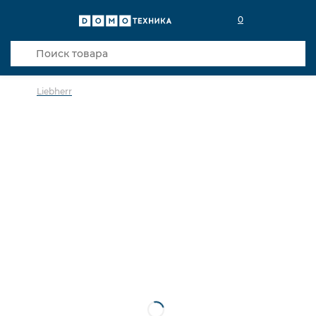
0
Liebherr
в избранное
сравнить
Код товара: 0018925
5 лет гарантии
В наличии в салоне