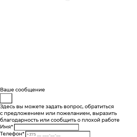
Будьте в курсе
Покупка в 1 клик
Заказ обратного звонка
Ваше сообщение
Описание
Характеристики
Отзывы
Подпишитесь на последние обновления
Имя
Представьтесь
Здесь вы можете задать вопрос, обратиться
*
Основные характеристики
и узнавайте о новинках и специальных
с предложением или пожеланием, выразить
E-mail
Телефон
*
*
предложениях первыми
Макс. количество бутылок об. 0,75 л.
благодарность или сообщить о плохой работе
Телефон
Комментарий
*
51
Имя
*
Комментарий
Подписаться
Количество температурных зон шт.
Телефон
*