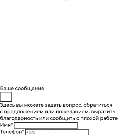
Будьте в курсе
Покупка в 1 клик
Заказ обратного звонка
Ваше сообщение
Описание
Характеристики
Отзывы
Подпишитесь на последние обновления
Имя
Представьтесь
Здесь вы можете задать вопрос, обратиться
*
Основные характеристики
и узнавайте о новинках и специальных
с предложением или пожеланием, выразить
E-mail
Телефон
*
*
предложениях первыми
Макс. количество бутылок об. 0,75 л.
благодарность или сообщить о плохой работе
Телефон
Комментарий
*
229
Имя
*
Комментарий
Подписаться
Количество температурных зон шт.
Телефон
*