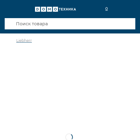
0
Liebherr
в избранное
сравнить
Код товара: 0142598
5 лет гарантии