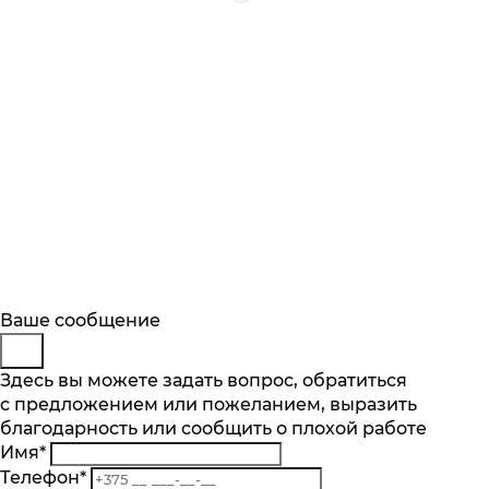
Будьте в курсе
Покупка в 1 клик
Заказ обратного звонка
Ваше сообщение
Описание
Характеристики
Отзывы
Подпишитесь на последние обновления
Имя
Представьтесь
Здесь вы можете задать вопрос, обратиться
*
Основные характеристики
и узнавайте о новинках и специальных
с предложением или пожеланием, выразить
E-mail
Телефон
*
*
предложениях первыми
Макс. количество бутылок об. 0,75 л.
благодарность или сообщить о плохой работе
Телефон
Комментарий
*
107
Имя
*
Комментарий
Подписаться
Количество температурных зон шт.
Телефон
*