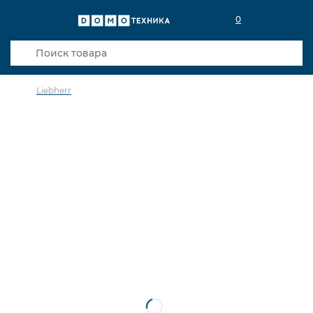
0
Liebherr
в избранное
сравнить
Код товара: 0142833
5 лет гарантии