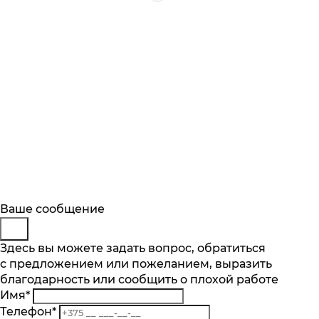
Будьте в курсе
Покупка в 1 клик
Заказ обратного звонка
Ваше сообщение
Описание
Характеристики
Отзывы
Подпишитесь на последние обновления
Имя
Представьтесь
Здесь вы можете задать вопрос, обратиться
*
Основные характеристики
и узнавайте о новинках и специальных
с предложением или пожеланием, выразить
E-mail
Телефон
*
*
предложениях первыми
Макс. количество бутылок об. 0,75 л.
благодарность или сообщить о плохой работе
Телефон
Комментарий
*
141
Имя
*
Комментарий
Подписаться
Количество температурных зон шт.
Телефон
*