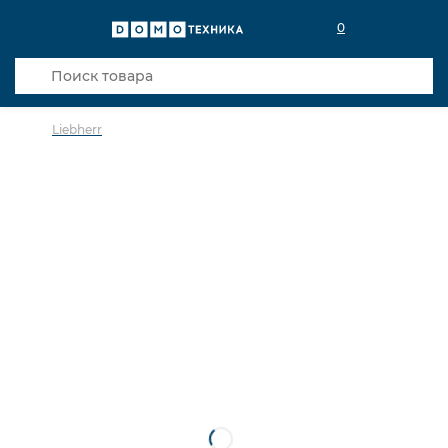
0
Liebherr
в избранное
сравнить
Код товара: 0142579
5 лет гарантии