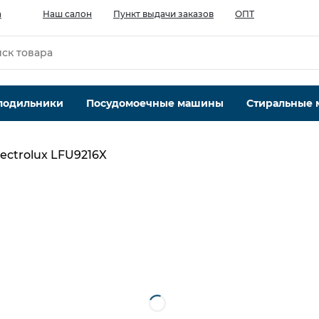
а
Наш салон
Пункт выдачи заказов
ОПТ
лодильники
Посудомоечные машины
Стиральные
lectrolux LFU9216X
Производительность мотора, м.куб/ч
208
Кол-во скоростей, шт
3