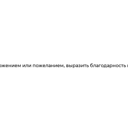
Макс. уровень шума, дБ
67
Управление
слайдер
Страна происхождения
Италия
Все характеристики
ложением или пожеланием, выразить благодарность 
 узнавайте о новинках и специальных предложени
данных
. Ознакомлен
с разъяснением прав, связанны
и дачи согласия
С
накомлен
с разъяснением прав, связанных с обработ
ectrolux LFU9216X