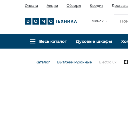
Оплата
Акции
Обзоры
Кредит
Доставк
Минск
Весь каталог
Духовые шкафы
Хо
E
Каталог
Вытяжки кухонные
Electrolux
в избранное
сравнить
Код товара: 0024688