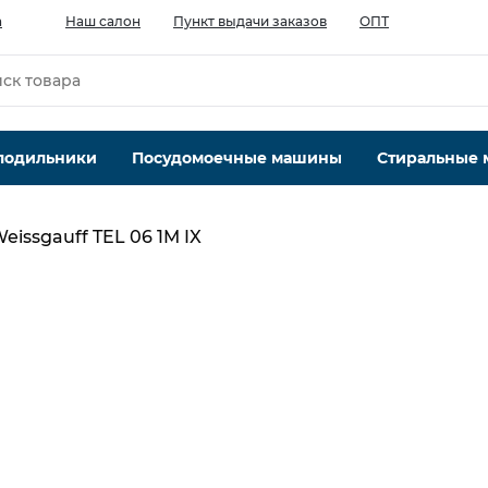
а
Наш салон
Пункт выдачи заказов
ОПТ
лодильники
Посудомоечные машины
Стиральные
eissgauff TEL 06 1M IX
Производительность мотора, м.куб/ч
1
450
Кол-во скоростей, шт
2