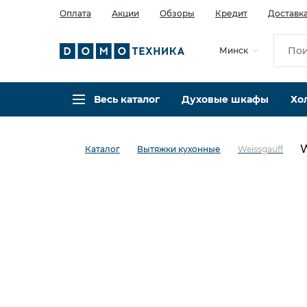
Оплата
Акции
Обзоры
Кредит
Доставк
Минск
Весь каталог
Духовые шкафы
Хо
W
Каталог
Вытяжки кухонные
Weissgauff
в избранное
сравнить
Код товара: 0027160
Кредит 0,001% 3 мес