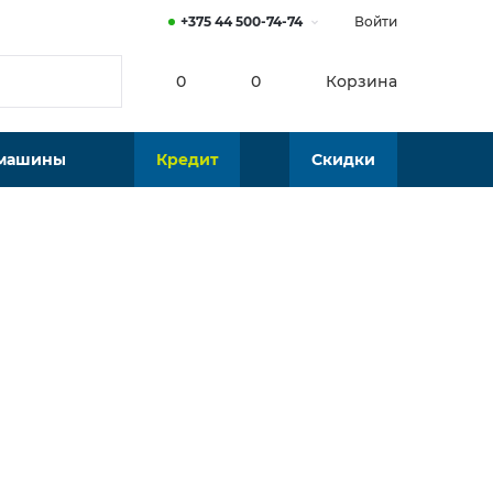
+375 44 500-74-74
Войти
0
0
Корзина
 машины
Кредит
Скидки
от
5
р./мес.
72 р.
В наличии
Калькулятор платежей по кредиту