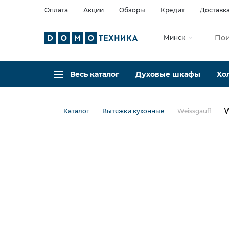
Оплата
Акции
Обзоры
Кредит
Доставк
Минск
Весь каталог
Духовые шкафы
Хо
W
Каталог
Вытяжки кухонные
Weissgauff
в избранное
сравнить
Код товара: 0038674