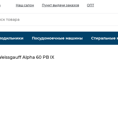
а
Наш салон
Пункт выдачи заказов
ОПТ
лодильники
Посудомоечные машины
Стиральные
eissgauff Alpha 60 PB IX
Производительность мотора, м.куб/ч
900
Кол-во скоростей, шт
3