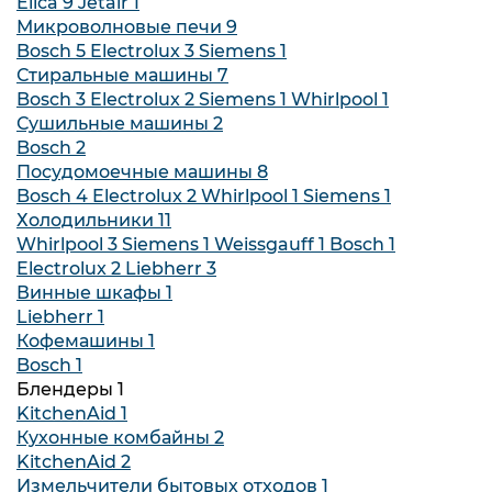
Elica
9
Jetair
1
Микроволновые печи
9
Bosch
5
Electrolux
3
Siemens
1
Стиральные машины
7
Bosch
3
Electrolux
2
Siemens
1
Whirlpool
1
Сушильные машины
2
Bosch
2
Посудомоечные машины
8
Bosch
4
Electrolux
2
Whirlpool
1
Siemens
1
Холодильники
11
Whirlpool
3
Siemens
1
Weissgauff
1
Bosch
1
Electrolux
2
Liebherr
3
Винные шкафы
1
Liebherr
1
Кофемашины
1
Bosch
1
Блендеры
1
KitchenAid
1
Кухонные комбайны
2
KitchenAid
2
Измельчители бытовых отходов
1