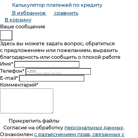
Калькулятор платежей по кредиту
В избранное
сравнить
В корзину
Будьте в курсе
Заказ обратного звонка
Ваше сообщение
Подпишитесь на последние обновления
Представьтесь
Здесь вы можете задать вопрос, обратиться
и узнавайте о новинках и специальных
с предложением или пожеланием, выразить
Телефон
*
предложениях первыми
благодарность или сообщить о плохой работе
Комментарий
Имя
*
Подписаться
Телефон
*
Я согласен на обработку
персональных данных
.
E-mail
*
Ознакомлен
с разъяснением прав, связанных с
Комментарий
*
обработкой персональных данных, механизмом
Согласие на обработку
персональныx данных
.
их реализации, последствиями дачи согласия
Ознакомлен
с разъяснением прав, связанных с
Подписка на рассылку
обработкой персональных данных, механизмом их
реализации, последствиями дачи согласия
Введите код с картинки *
ООО «Домотехника»
Прикрепить файлы
г. Минск, просп. Победителей 110, пом. 406
Согласие на обработку
персональныx данных
.
Ознакомлен
с разъяснением прав, связанных с
Заказать звонок