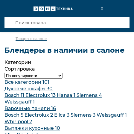
0
Товары в салоне
Блендеры в наличии в салоне
Категории
Сортировка
Все категории
101
Духовые шкафы
30
Bosch
11
Electrolux
13
Hansa
1
Siemens
4
Weissgauff
1
Варочные панели
16
Bosch
5
Electrolux
2
Elica
3
Siemens
3
Weissgauff
1
Whirlpool
2
Вытяжки кухонные
10