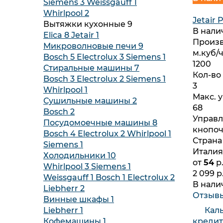
Siemens
3
Weissgauff
1
Whirlpool
2
Jetair 
Вытяжки кухонные
9
В нал
Elica
8
Jetair
1
Произв
Микроволновые печи
9
м.куб/ч
Bosch
5
Electrolux
3
Siemens
1
1200
Стиральные машины
7
Кол-во
Bosch
3
Electrolux
2
Siemens
1
3
Whirlpool
1
Макс. 
Сушильные машины
2
68
Bosch
2
Управл
Посудомоечные машины
8
кнопо
Bosch
4
Electrolux
2
Whirlpool
1
Страна
Siemens
1
Италия
Холодильники
10
от
54
р.
Whirlpool
3
Siemens
1
2 099 р
Weissgauff
1
Bosch
1
Electrolux
2
В нал
Liebherr
2
Отзыв
Винные шкафы
1
Liebherr
1
Кал
Кофемашины
1
кредит