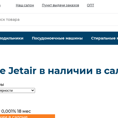
а
Наш салон
Пункт выдачи заказов
ОПТ
лодильники
Посудомоечные машины
Стиральные
 Jetair в наличии в с
ры
 0,001% 18 мес
чии в салоне