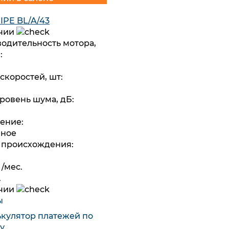
PIPE BL/A/43
ичии
одительность мотора,
:
 скоростей, шт:
уровень шума, дБ:
ение:
чное
 происхождения:
/мес.
.
ичии
ы
ькулятор платежей по
у