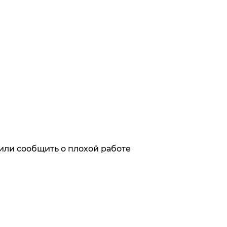
или сообщить о плохой работе
ях первыми
х с обработкой персональных данных,