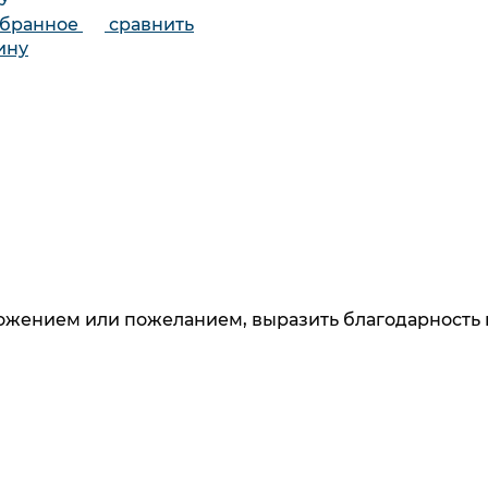
збранное
сравнить
ину
ложением или пожеланием, выразить благодарность 
 узнавайте о новинках и специальных предложени
данных
. Ознакомлен
с разъяснением прав, связанны
и дачи согласия