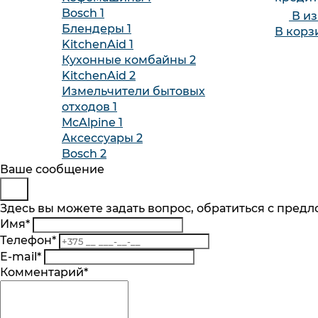
Bosch
1
В и
Блендеры
1
В корз
KitchenAid
1
Кухонные комбайны
2
KitchenAid
2
Измельчители бытовых
отходов
1
McAlpine
1
Аксессуары
2
Bosch
2
Будьте в курсе
Заказ обратного звонка
Ваше сообщение
Представьтесь
Здесь вы можете задать вопрос, обратиться с пред
Подпишитесь на последние обновления и
Имя
*
Телефон
*
Телефон
*
Комментарий
Подписаться
E-mail
*
Я согласен на обработку
персональных 
Комментарий
*
механизмом их реализации, последствиям
Подписка на рассылку