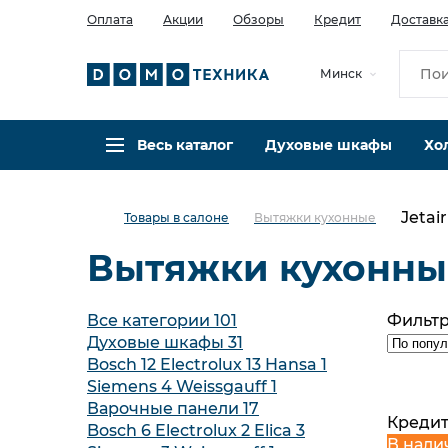
Оплата
Акции
Обзоры
Кредит
Доставк
Минск
Весь каталог
Духовые шкафы
Хо
Jetair
Товары в салоне
Вытяжки кухонные
Вытяжки кухонные
Все категории
101
Фильт
Духовые шкафы
31
Bosch
12
Electrolux
13
Hansa
1
Siemens
4
Weissgauff
1
Варочные панели
17
Кредит
Bosch
6
Electrolux
2
Elica
3
В нали