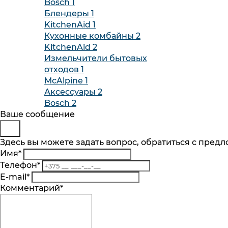
Bosch
1
Блендеры
1
KitchenAid
1
Кухонные комбайны
2
KitchenAid
2
Измельчители бытовых
отходов
1
McAlpine
1
Аксессуары
2
Bosch
2
Будьте в курсе
Заказ обратного звонка
Ваше сообщение
Представьтесь
Здесь вы можете задать вопрос, обратиться с пред
Подпишитесь на последние обновления и
Имя
*
Телефон
*
Телефон
*
Комментарий
Подписаться
E-mail
*
Я согласен на обработку
персональных 
Комментарий
*
механизмом их реализации, последствиям
Подписка на рассылку
Согласие на обработку
персональныx данных
. Оз