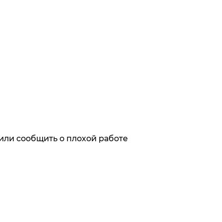
или сообщить о плохой работе
ях первыми
х с обработкой персональных данных,
кой персональных данных, механизмом их