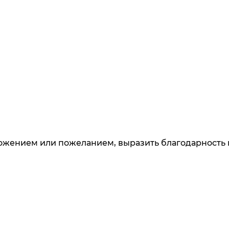
ложением или пожеланием, выразить благодарность 
 узнавайте о новинках и специальных предложени
данных
. Ознакомлен
с разъяснением прав, связанны
и дачи согласия
накомлен
с разъяснением прав, связанных с обработ