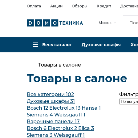
Оплата
Акции
Обзоры
Кредит
Доставк
Минск
Весь каталог
Духовые шкафы
Хо
Товары в салоне
Товары в салоне
Все категории
102
Фильт
Духовые шкафы
31
Bosch
12
Electrolux
13
Hansa
1
Siemens
4
Weissgauff
1
Варочные панели
17
Bosch
6
Electrolux
2
Elica
3
Siemens
3
Weissgauff
1