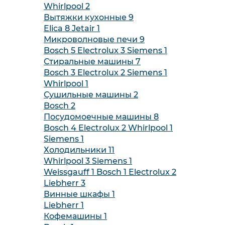
Whirlpool
2
Вытяжки кухонные
9
Elica
8
Jetair
1
Микроволновые печи
9
Bosch
5
Electrolux
3
Siemens
1
Стиральные машины
7
Bosch
3
Electrolux
2
Siemens
1
Whirlpool
1
Сушильные машины
2
Bosch
2
Посудомоечные машины
8
Bosch
4
Electrolux
2
Whirlpool
1
Siemens
1
Холодильники
11
Whirlpool
3
Siemens
1
Weissgauff
1
Bosch
1
Electrolux
2
Liebherr
3
Винные шкафы
1
Liebherr
1
Кофемашины
1