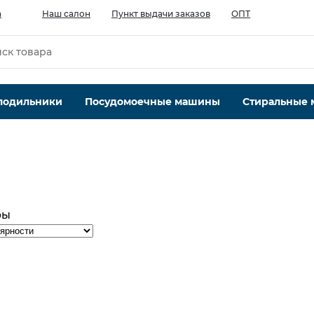
а
Наш салон
Пункт выдачи заказов
ОПТ
лодильники
Посудомоечные машины
Стиральные
ры