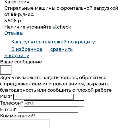
Категория:
Стиральные машины с фронтальной загрузкой
от
89
р./мес.
3 506 р.
Наличие уточняйте
Отзывы
Калькулятор платежей по кредиту
В избранное
сравнить
В корзину
Будьте в курсе
Заказ обратного звонка
Ваше сообщение
Подпишитесь на последние обновления
Представьтесь
Здесь вы можете задать вопрос, обратиться
и узнавайте о новинках и специальных
с предложением или пожеланием, выразить
Телефон
*
предложениях первыми
благодарность или сообщить о плохой работе
Комментарий
Имя
*
Подписаться
Телефон
*
Я согласен на обработку
персональных данных
.
E-mail
*
Ознакомлен
с разъяснением прав, связанных с
Комментарий
*
обработкой персональных данных, механизмом
Согласие на обработку
персональныx данных
.
их реализации, последствиями дачи согласия