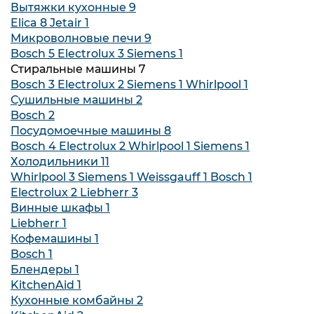
Вытяжки кухонные
9
Elica
8
Jetair
1
Микроволновые печи
9
Bosch
5
Electrolux
3
Siemens
1
Стиральные машины
7
Bosch
3
Electrolux
2
Siemens
1
Whirlpool
1
Сушильные машины
2
Bosch
2
Посудомоечные машины
8
Bosch
4
Electrolux
2
Whirlpool
1
Siemens
1
Холодильники
11
Whirlpool
3
Siemens
1
Weissgauff
1
Bosch
1
Electrolux
2
Liebherr
3
Винные шкафы
1
Liebherr
1
Кофемашины
1
Bosch
1
Блендеры
1
KitchenAid
1
Кухонные комбайны
2