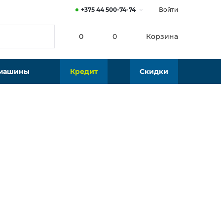
+375 44 500-74-74
Войти
0
0
Корзина
 машины
Кредит
Скидки
от
31
р./мес.
 199 р.
В наличии
Калькулятор платежей по кредиту