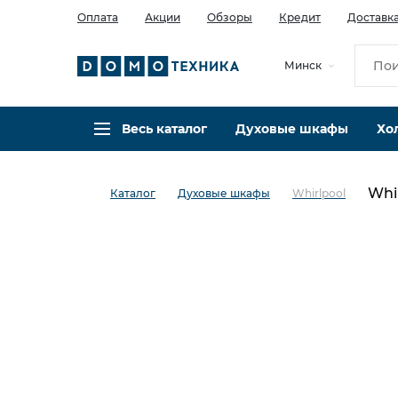
Оплата
Акции
Обзоры
Кредит
Доставк
Минск
Весь каталог
Духовые шкафы
Хо
Whi
Каталог
Духовые шкафы
Whirlpool
в избранное
сравнить
Код товара: 0142413
Кредит 0,001% 12 мес