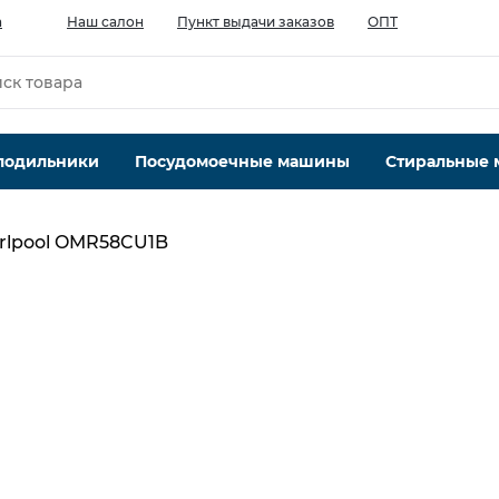
а
Наш салон
Пункт выдачи заказов
ОПТ
лодильники
Посудомоечные машины
Стиральные
rlpool OMR58CU1B
Объем духового шкафа, л
71
1
Тип очистки
каталитическая