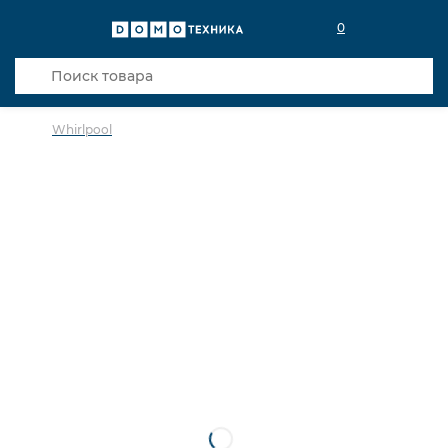
0
Whirlpool
в избранное
сравнить
Код товара: 0142841
Видео
Кредит 0,001% 18 мес