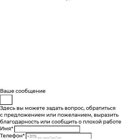
Будьте в курсе
Заказ обратного звонка
Ваше сообщение
Описание
Характеристики
Отзывы
Подпишитесь на последние обновления
Представьтесь
Здесь вы можете задать вопрос, обратиться
Основные характеристики
и узнавайте о новинках и специальных
с предложением или пожеланием, выразить
Телефон
*
предложениях первыми
Количество чаш шт.
благодарность или сообщить о плохой работе
Комментарий
1
Имя
*
Подписаться
Материал
Телефон
*