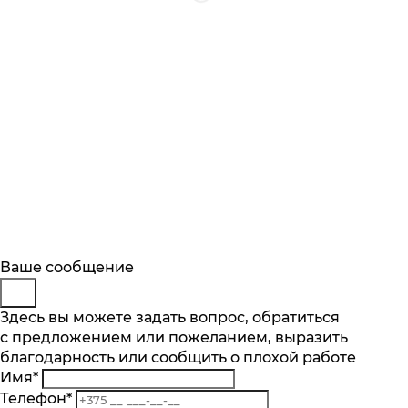
Будьте в курсе
Заказ обратного звонка
Ваше сообщение
Описание
Характеристики
Отзывы
Подпишитесь на последние обновления
Представьтесь
Здесь вы можете задать вопрос, обратиться
Основные характеристики
и узнавайте о новинках и специальных
с предложением или пожеланием, выразить
Телефон
*
предложениях первыми
Количество чаш шт.
благодарность или сообщить о плохой работе
Комментарий
1
Имя
*
Подписаться
Материал
Телефон
*