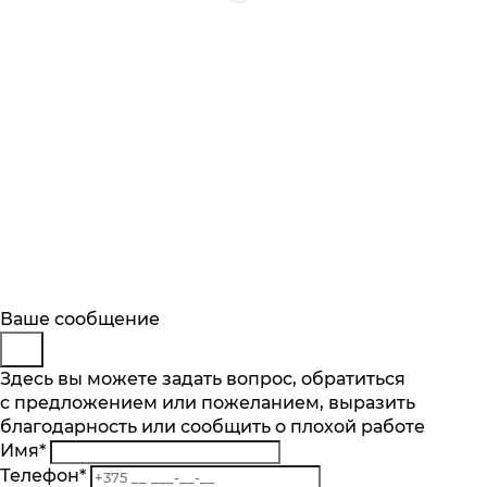
Будьте в курсе
Заказ обратного звонка
Ваше сообщение
Описание
Характеристики
Отзывы
Подпишитесь на последние обновления
Представьтесь
Здесь вы можете задать вопрос, обратиться
Основные характеристики
и узнавайте о новинках и специальных
с предложением или пожеланием, выразить
Телефон
*
предложениях первыми
Количество чаш шт.
благодарность или сообщить о плохой работе
Комментарий
2
Имя
*
Подписаться
Материал
Телефон
*