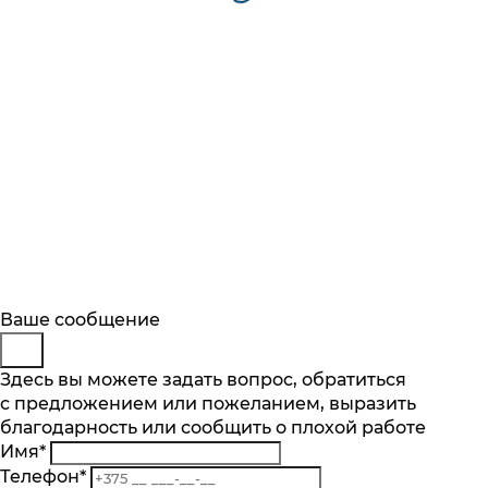
Будьте в курсе
Заказ обратного звонка
Ваше сообщение
Описание
Характеристики
Отзывы
Подпишитесь на последние обновления
Представьтесь
Здесь вы можете задать вопрос, обратиться
Основные характеристики
и узнавайте о новинках и специальных
с предложением или пожеланием, выразить
Телефон
*
предложениях первыми
Количество чаш шт.
благодарность или сообщить о плохой работе
Комментарий
1
Имя
*
Подписаться
Материал
Телефон
*