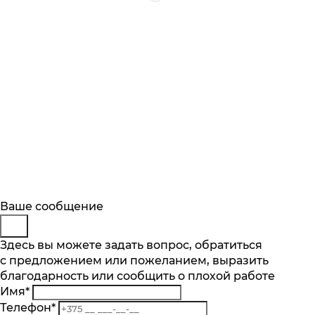
Будьте в курсе
Заказ обратного звонка
Ваше сообщение
Описание
Характеристики
Отзывы
Подпишитесь на последние обновления
Представьтесь
Здесь вы можете задать вопрос, обратиться
Основные характеристики
и узнавайте о новинках и специальных
с предложением или пожеланием, выразить
Телефон
*
предложениях первыми
Количество чаш шт.
благодарность или сообщить о плохой работе
Комментарий
2
Имя
*
Подписаться
Материал
Телефон
*