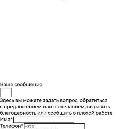
Будьте в курсе
Заказ обратного звонка
Ваше сообщение
Описание
Характеристики
Отзывы
Подпишитесь на последние обновления
Представьтесь
Здесь вы можете задать вопрос, обратиться
Основные характеристики
и узнавайте о новинках и специальных
с предложением или пожеланием, выразить
Телефон
*
предложениях первыми
Количество чаш шт.
благодарность или сообщить о плохой работе
Комментарий
1
Имя
*
Подписаться
Материал
Телефон
*