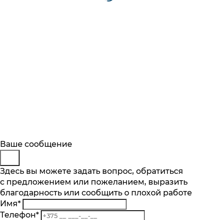
Будьте в курсе
Заказ обратного звонка
Ваше сообщение
Описание
Характеристики
Отзывы
Подпишитесь на последние обновления
Представьтесь
Здесь вы можете задать вопрос, обратиться
Основные характеристики
и узнавайте о новинках и специальных
с предложением или пожеланием, выразить
Телефон
*
предложениях первыми
Количество чаш шт.
благодарность или сообщить о плохой работе
Комментарий
1
Имя
*
Подписаться
Материал
Телефон
*