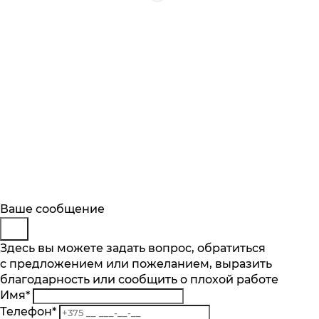
Будьте в курсе
Заказ обратного звонка
Ваше сообщение
Описание
Характеристики
Отзывы
Подпишитесь на последние обновления
Представьтесь
Здесь вы можете задать вопрос, обратиться
Основные характеристики
и узнавайте о новинках и специальных
с предложением или пожеланием, выразить
Телефон
*
предложениях первыми
Количество чаш шт.
благодарность или сообщить о плохой работе
Комментарий
2
Имя
*
Подписаться
Материал
Телефон
*