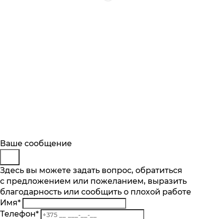
Будьте в курсе
Заказ обратного звонка
Ваше сообщение
Описание
Характеристики
Отзывы
Подпишитесь на последние обновления
Представьтесь
Здесь вы можете задать вопрос, обратиться
Основные характеристики
и узнавайте о новинках и специальных
с предложением или пожеланием, выразить
Телефон
*
предложениях первыми
Количество чаш шт.
благодарность или сообщить о плохой работе
Комментарий
2
Имя
*
Подписаться
Материал
Телефон
*