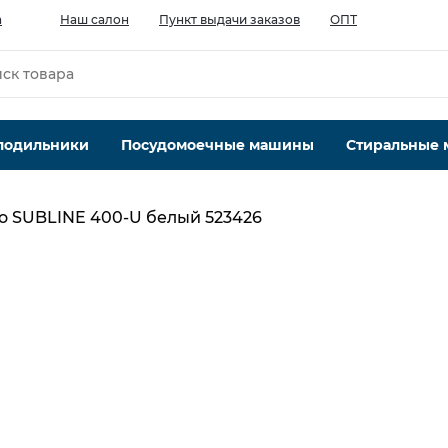
а
Наш салон
Пункт выдачи заказов
ОПТ
лодильники
Посудомоечные машины
Стиральные
o SUBLINE 400-U белый 523426
Количество чаш шт.
1
Материал
искусственный гранит