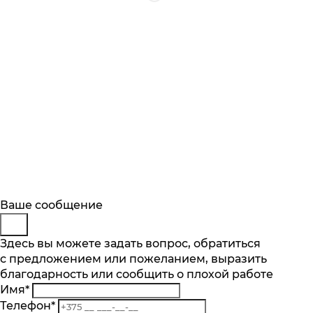
Будьте в курсе
Заказ обратного звонка
Ваше сообщение
Описание
Характеристики
Отзывы
Подпишитесь на последние обновления
Представьтесь
Здесь вы можете задать вопрос, обратиться
Основные характеристики
и узнавайте о новинках и специальных
с предложением или пожеланием, выразить
Телефон
*
предложениях первыми
Количество чаш шт.
благодарность или сообщить о плохой работе
Комментарий
1
Имя
*
Подписаться
Материал
Телефон
*