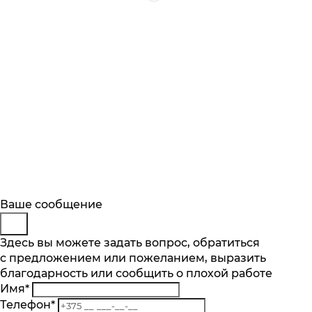
Будьте в курсе
Заказ обратного звонка
Ваше сообщение
Описание
Характеристики
Отзывы
Подпишитесь на последние обновления
Представьтесь
Здесь вы можете задать вопрос, обратиться
Основные характеристики
и узнавайте о новинках и специальных
с предложением или пожеланием, выразить
Телефон
*
предложениях первыми
Количество чаш шт.
благодарность или сообщить о плохой работе
Комментарий
2
Имя
*
Подписаться
Материал
Телефон
*