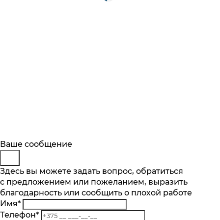
Будьте в курсе
Заказ обратного звонка
Ваше сообщение
Описание
Характеристики
Отзывы
Подпишитесь на последние обновления
Представьтесь
Здесь вы можете задать вопрос, обратиться
Основные характеристики
и узнавайте о новинках и специальных
с предложением или пожеланием, выразить
Телефон
*
предложениях первыми
Количество чаш шт.
благодарность или сообщить о плохой работе
Комментарий
1
Имя
*
Подписаться
Материал
Телефон
*