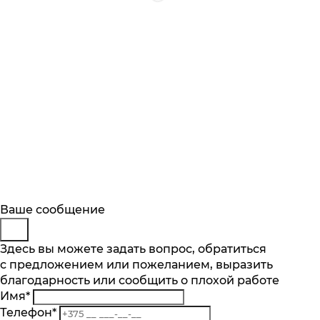
Будьте в курсе
Заказ обратного звонка
Ваше сообщение
Описание
Характеристики
Отзывы
Подпишитесь на последние обновления
Представьтесь
Здесь вы можете задать вопрос, обратиться
Основные характеристики
и узнавайте о новинках и специальных
с предложением или пожеланием, выразить
Телефон
*
предложениях первыми
Количество чаш шт.
благодарность или сообщить о плохой работе
Комментарий
1
Имя
*
Подписаться
Материал
Телефон
*