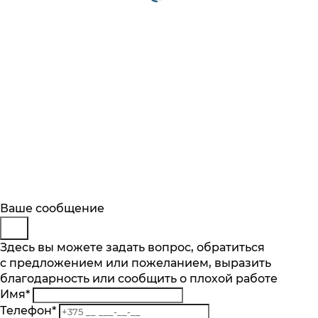
Будьте в курсе
Заказ обратного звонка
Ваше сообщение
Описание
Характеристики
Отзывы
Подпишитесь на последние обновления
Представьтесь
Здесь вы можете задать вопрос, обратиться
Основные характеристики
и узнавайте о новинках и специальных
с предложением или пожеланием, выразить
Телефон
*
предложениях первыми
Количество чаш шт.
благодарность или сообщить о плохой работе
Комментарий
1
Имя
*
Подписаться
Материал
Телефон
*