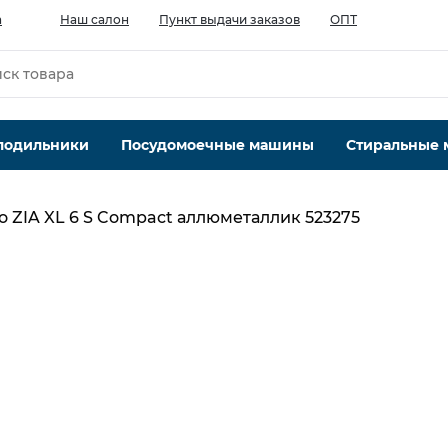
а
Наш салон
Пункт выдачи заказов
ОПТ
лодильники
Посудомоечные машины
Стиральные
o ZIA XL 6 S Compact аллюметаллик 523275
Количество чаш шт.
1