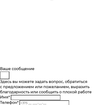
Будьте в курсе
Заказ обратного звонка
Ваше сообщение
Описание
Характеристики
Отзывы
Подпишитесь на последние обновления
Представьтесь
Здесь вы можете задать вопрос, обратиться
Основные характеристики
и узнавайте о новинках и специальных
с предложением или пожеланием, выразить
Телефон
*
предложениях первыми
Количество чаш шт.
благодарность или сообщить о плохой работе
Комментарий
1
Имя
*
Подписаться
Материал
Телефон
*