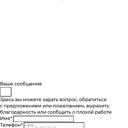
Будьте в курсе
Заказ обратного звонка
Ваше сообщение
Описание
Характеристики
Отзывы
Подпишитесь на последние обновления
Представьтесь
Здесь вы можете задать вопрос, обратиться
Основные характеристики
и узнавайте о новинках и специальных
с предложением или пожеланием, выразить
Телефон
*
предложениях первыми
Категория
благодарность или сообщить о плохой работе
Комментарий
Микроволновая печь отдельностоящая
Имя
*
Подписаться
Объем камеры, л
Телефон
*