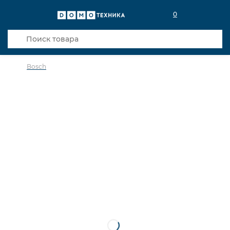
0
Bosch
в избранное
сравнить
Код товара: 0038218
Кредит 0,001% 3 мес
Хит