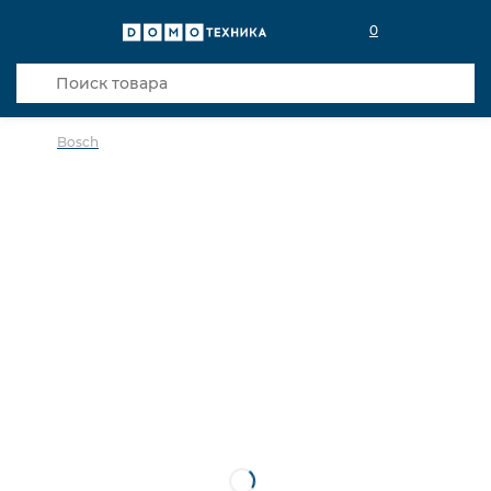
0
Bosch
в избранное
сравнить
Код товара: 0038208