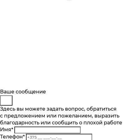
Будьте в курсе
Заказ обратного звонка
Ваше сообщение
Описание
Характеристики
Отзывы
Подпишитесь на последние обновления
Представьтесь
Здесь вы можете задать вопрос, обратиться
Основные характеристики
и узнавайте о новинках и специальных
с предложением или пожеланием, выразить
Телефон
*
предложениях первыми
Категория
благодарность или сообщить о плохой работе
Комментарий
Микроволновая печь встраиваемая
Имя
*
Подписаться
Объем камеры, л
Телефон
*