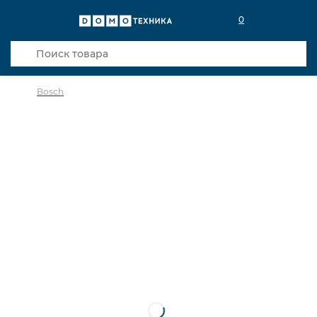
0
Bosch
в избранное
сравнить
Код товара: 0141814
Видео
Кредит 0,001% 12 мес
В наличии в салоне