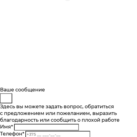
Будьте в курсе
Заказ обратного звонка
Ваше сообщение
Описание
Характеристики
Отзывы
Подпишитесь на последние обновления
Представьтесь
Здесь вы можете задать вопрос, обратиться
Основные характеристики
и узнавайте о новинках и специальных
с предложением или пожеланием, выразить
Телефон
*
предложениях первыми
Категория
благодарность или сообщить о плохой работе
Комментарий
Микроволновая печь встраиваемая
Имя
*
Подписаться
Объем камеры, л
Телефон
*