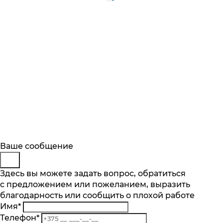
Будьте в курсе
Заказ обратного звонка
Ваше сообщение
Описание
Характеристики
Отзывы
Подпишитесь на последние обновления
Представьтесь
Здесь вы можете задать вопрос, обратиться
Основные характеристики
и узнавайте о новинках и специальных
с предложением или пожеланием, выразить
Телефон
*
предложениях первыми
благодарность или сообщить о плохой работе
Комментарий
Максимальная вместимость, компл
Имя
*
10
Подписаться
Телефон
*
Кол-во программ, шт