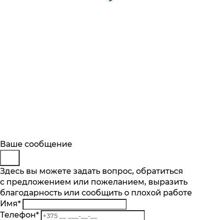
Будьте в курсе
Заказ обратного звонка
Ваше сообщение
Описание
Характеристики
Отзывы
Подпишитесь на последние обновления
Представьтесь
Здесь вы можете задать вопрос, обратиться
Основные характеристики
и узнавайте о новинках и специальных
с предложением или пожеланием, выразить
Телефон
*
предложениях первыми
благодарность или сообщить о плохой работе
Комментарий
Максимальная вместимость, компл
Имя
*
14
Подписаться
Телефон
*
Кол-во программ, шт