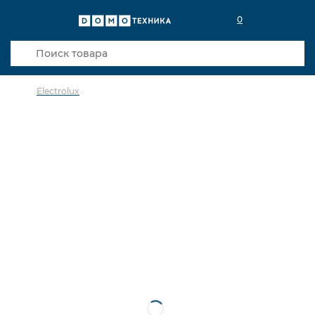
0
Electrolux
в избранное
сравнить
Код товара: 0142621
Видео
Кредит 0,001% 12 мес
В наличии в салоне