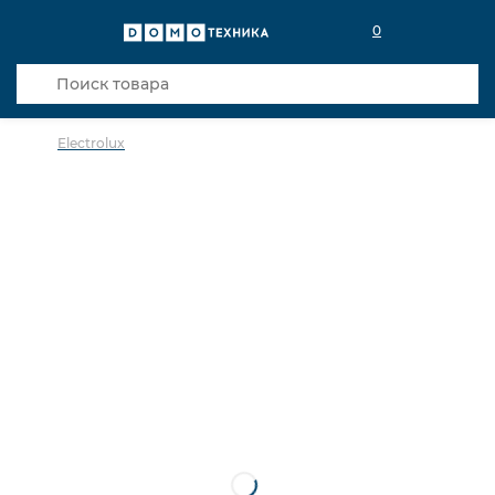
0
Electrolux
в избранное
сравнить
Код товара: 0141448
Кредит 0,001% 6 мес