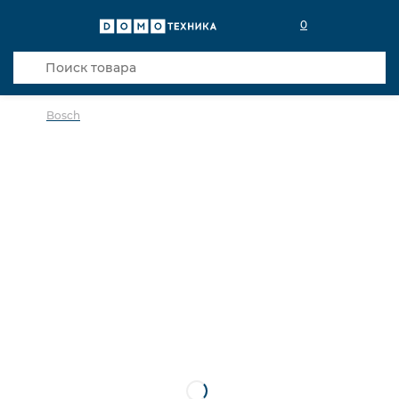
0
Bosch
в избранное
сравнить
Код товара: 0140959
Кредит 0,001% 6 мес
Хит