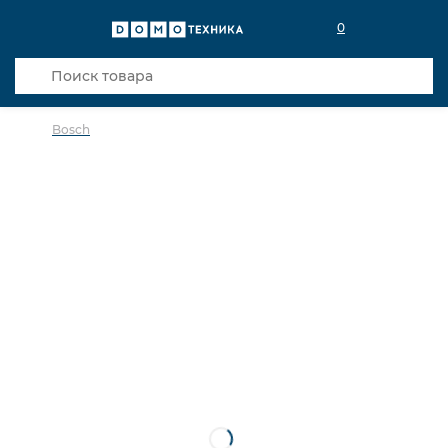
0
Bosch
в избранное
сравнить
Код товара: 0141296
Видео
Кредит 0,001% 18 мес