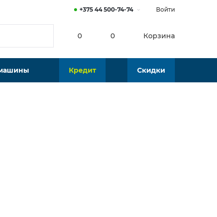
+375 44 500-74-74
Войти
0
0
Корзина
 машины
Кредит
Скидки
от
25
р./мес.
60 р.
В наличии
Калькулятор платежей по кредиту