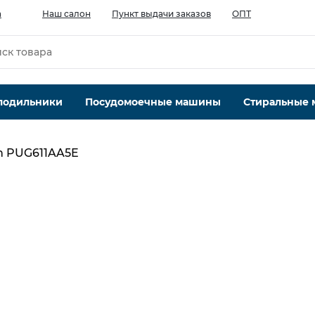
а
Наш салон
Пункт выдачи заказов
ОПТ
лодильники
Посудомоечные машины
Стиральные
h PUG611AA5E
Тип варочной поверхности
индукция
9
Материал поверхности
стеклокерамика