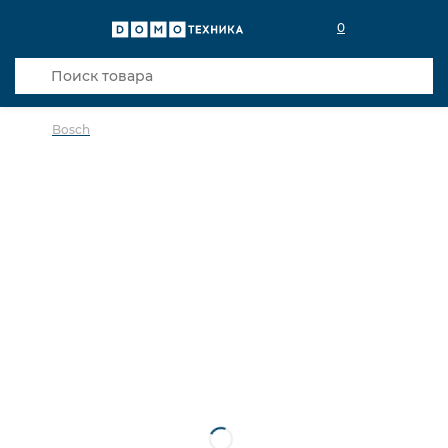
0
Bosch
в избранное
сравнить
Код товара: 0141793