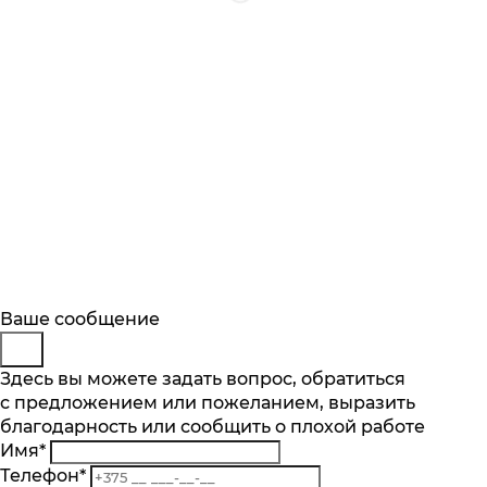
Будьте в курсе
Заказ обратного звонка
Ваше сообщение
Описание
Характеристики
Отзывы
Подпишитесь на последние обновления
Представьтесь
Здесь вы можете задать вопрос, обратиться
Основные характеристики
и узнавайте о новинках и специальных
с предложением или пожеланием, выразить
Телефон
*
предложениях первыми
Тип варочной поверхности
благодарность или сообщить о плохой работе
Комментарий
индукция
Имя
*
Подписаться
Телефон
*
Материал поверхности