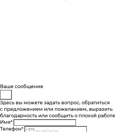
Будьте в курсе
Заказ обратного звонка
Ваше сообщение
Описание
Характеристики
Отзывы
Подпишитесь на последние обновления
Представьтесь
Здесь вы можете задать вопрос, обратиться
Основные характеристики
и узнавайте о новинках и специальных
с предложением или пожеланием, выразить
Телефон
*
предложениях первыми
Макс. количество бутылок об. 0,75 л.
благодарность или сообщить о плохой работе
Комментарий
83
Имя
*
Подписаться
Количество температурных зон шт.
Телефон
*