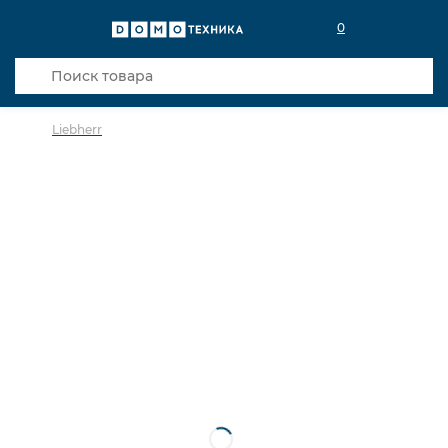
0
Liebherr
в избранное
сравнить
Код товара: 0018921